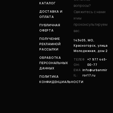
КАТАЛОГ
вопросы?
ДОСТАВКА И
Свяжитесь с нами
ОПЛАТА
и мы
проконсультируем
ПУБЛИЧНАЯ
ОФЕРТА
вас.
ПОЛУЧЕНИЕ
143405, МО,
РЕКЛАМНОЙ
Красногорск, улица
РАССЫЛКИ
Молодежная, дом 2
ОБРАБОТКА
ТЕЛЕФ
+7 977 445-
ПЕРСОНАЛЬНЫХ
ОН:
00-77
ДАННЫХ
EMA
info@urbanmir
IL:
ror17.ru
ПОЛИТИКА
КОНФИДЕНЦИАЛЬНОСТИ