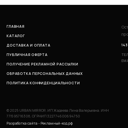
ГЛАВНАЯ
Ост
про
КАТАЛОГ
143
ДОСТАВКА И ОПЛАТА
ПУБЛИЧНАЯ ОФЕРТА
ТЕ
EMA
ПОЛУЧЕНИЕ РЕКЛАМНОЙ РАССЫЛКИ
ОБРАБОТКА ПЕРСОНАЛЬНЫХ ДАННЫХ
ПОЛИТИКА КОНФИДЕНЦИАЛЬНОСТИ
© 2025 URBAN MIRROR. ИП Жадеева Лина Валерьевна. ИНН
771595716308, ОГРНИП 322774600694750
Разработка сайта - Рекламный-код.рф