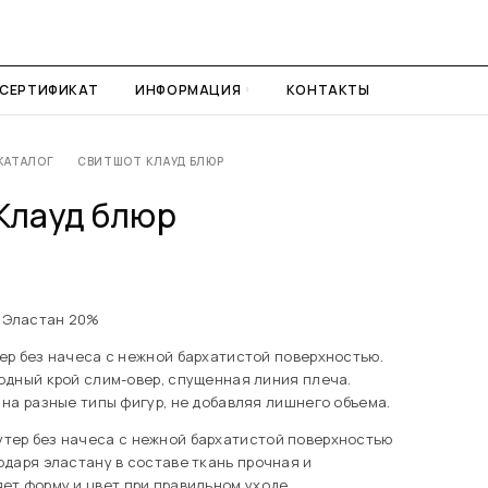
СЕРТИФИКАТ
ИНФОРМАЦИЯ
КОНТАКТЫ
КАТАЛОГ
СВИТШОТ КЛАУД БЛЮР
Клауд блюр
 Эластан 20%
ер без начеса с нежной бархатистой поверхностью.
одный крой слим-овер, спущенная линия плеча.
на разные типы фигур, не добавляя лишнего объема.
тер без начеса с нежной бархатистой поверхностью
годаря эластану в составе ткань прочная и
яет форму и цвет при правильном уходе.