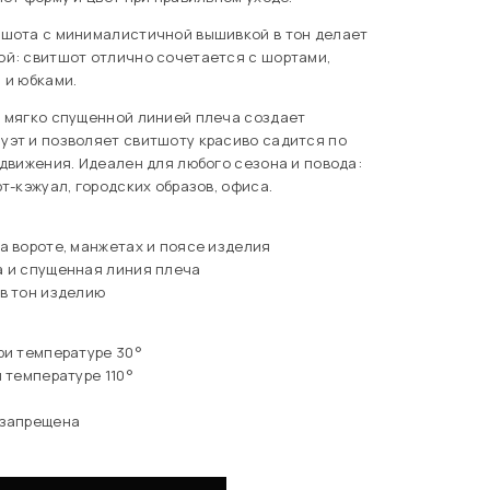
тшота с минималистичной вышивкой в тон делает
ой: свитшот отлично сочетается с шортами,
 и юбками.
с мягко спущенной линией плеча создает
уэт и позволяет свитшоту красиво садится по
 движения. Идеален для любого сезона и повода:
т-кэжуал, городских образов, офиса.
а вороте, манжетах и поясе изделия
а и спущенная линия плеча
в тон изделию
ри температуре 30°
й температуре 110°
 запрещена