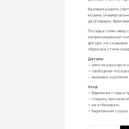
Базовая модель сви
модель универсальн
джоггерами, брюками
Посадка слим-овер 
непринужденный сил
фигуре, не сковывая
образов в стиле смар
Детали:
— мягкое кашкорсе н
— свободная посадк
— вышивка курсивом 
Уход
• бережная стирка п
• гладить при низко
• не отбеливать
• барабанная сушка