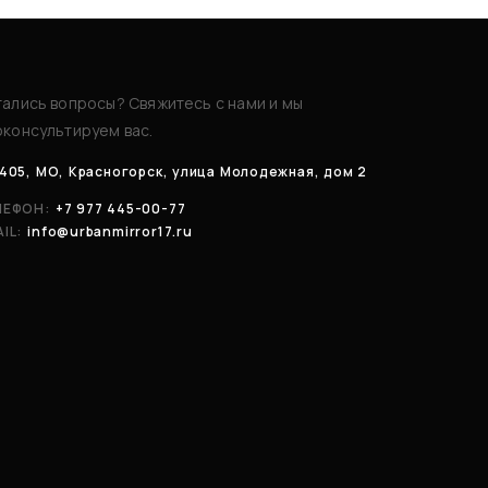
ались вопросы? Свяжитесь с нами и мы
консультируем вас.
405, МО, Красногорск, улица Молодежная, дом 2
ЛЕФОН:
+7 977 445-00-77
IL:
info@urbanmirror17.ru