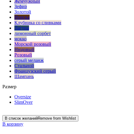
Жемчужный
Зефир
Золотой
Ириска
Клубника со сливками
Лагуна
лимонный сорбет
мокко
Морской розовый
Нюдовый
Розовый
серый меланж
Стальной
Французский серый
Шампань
Размер
Oversize
SlimOver
В список желаний
Remove from Wishlist
В корзину