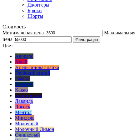
Джоггеры
Брюки
Шорты
Стоимость
Минимальная цена
Максимальная
цена
Фильтрация
Цвет
Авокадо
Алый
Апельсиновая лапка
Глубокий синий
Графит
Изумруд
Какао
Коричневый
Лаванда
Лосось
Ментол
Миндаль
Молочный
Молочный Лимон
Оливковый