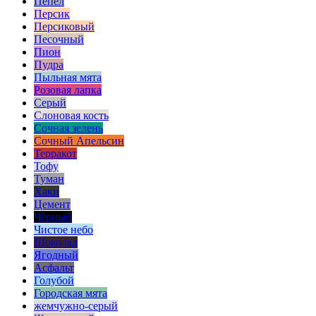
Пепел
Персик
Персиковый
Песочный
Пион
Пудра
Пыльная мята
Розовая лапка
Серый
Слоновая кость
Сочная зелень
Сочный Апельсин
Терракот
Тофу
Туман
Хаки
Цемент
Чёрный
Чистое небо
Шоколад
Ягодный
Асфальт
Голубой
Городская мята
жемчужно-серый