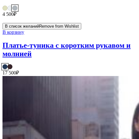
4 500
₽
В список желаний
Remove from Wishlist
В корзину
Платье-туника с коротким рукавом и
молнией
17 500
₽