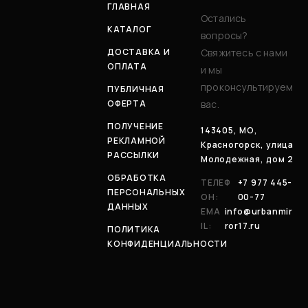
ГЛАВНАЯ
Остались
КАТАЛОГ
вопросы?
ДОСТАВКА И
Свяжитесь с нами
ОПЛАТА
и мы
проконсультируем
ПУБЛИЧНАЯ
ОФЕРТА
вас.
ПОЛУЧЕНИЕ
143405, МО,
РЕКЛАМНОЙ
Красногорск, улица
РАССЫЛКИ
Молодежная, дом 2
ОБРАБОТКА
ТЕЛЕФ
+7 977 445-
ПЕРСОНАЛЬНЫХ
ОН:
00-77
ДАННЫХ
EMA
info@urbanmir
IL:
ror17.ru
ПОЛИТИКА
КОНФИДЕНЦИАЛЬНОСТИ