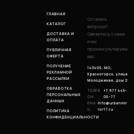
ГЛАВНАЯ
Остались
КАТАЛОГ
вопросы?
ДОСТАВКА И
Свяжитесь с нами
ОПЛАТА
и мы
проконсультируем
ПУБЛИЧНАЯ
ОФЕРТА
вас.
ПОЛУЧЕНИЕ
143405, МО,
РЕКЛАМНОЙ
Красногорск, улица
РАССЫЛКИ
Молодежная, дом 2
ОБРАБОТКА
ТЕЛЕФ
+7 977 445-
ПЕРСОНАЛЬНЫХ
ОН:
00-77
ДАННЫХ
EMA
info@urbanmir
IL:
ror17.ru
ПОЛИТИКА
КОНФИДЕНЦИАЛЬНОСТИ