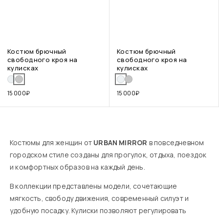
Костюм брючный
Костюм брючный
свободного кроя на
свободного кроя на
кулисках
кулисках
15 000
₽
15 000
₽
Костюмы для женщин от
URBAN MIRROR
в повседневном
городском стиле созданы для прогулок, отдыха, поездок
и комфортных образов на каждый день.
В коллекции представлены модели, сочетающие
мягкость, свободу движения, современный силуэт и
удобную посадку. Кулиски позволяют регулировать