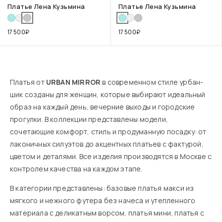
Платье Лена Кузьмина
Платье Лена Кузьмина
17 500
₽
17 500
₽
Платья от
URBAN MIRROR
в современном стиле урбан-
шик созданы для женщин, которые выбирают идеальный
образ на каждый день, вечерние выходы и городские
прогулки. В коллекции представлены модели,
сочетающие комфорт, стиль и продуманную посадку: от
лаконичных силуэтов до акцентных платьев с фактурой,
цветом и деталями. Все изделия производятся в Москве с
контролем качества на каждом этапе.
В категории представлены: базовые платья макси из
мягкого и нежного футера без начеса и утепленного
материала с деликатным ворсом, платья мини, платья с