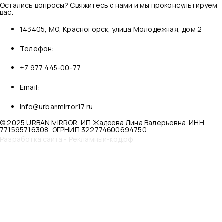
Остались вопросы? Свяжитесь с нами и мы проконсультируем
вас.
143405, МО, Красногорск, улица Молодежная, дом 2
Телефон:
+7 977 445-00-77
Email:
info@urbanmirror17.ru
© 2025 URBAN MIRROR. ИП Жадеева Лина Валерьевна. ИНН
771595716308, ОГРНИП 322774600694750
Разработка сайта - Рекламный-код.рф
Этот сайт использует файлы cookie для улучшения
пользовательского опыта и предоставления
персонализированного контента. Продолжая использовать
сайт, вы соглашаетесь с нашей Политикой в ​​отношении файлов