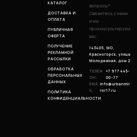
КАТАЛОГ
вопросы?
ДОСТАВКА И
Свяжитесь с нами
ОПЛАТА
и мы
проконсультируем
ПУБЛИЧНАЯ
ОФЕРТА
вас.
ПОЛУЧЕНИЕ
143405, МО,
РЕКЛАМНОЙ
Красногорск, улица
РАССЫЛКИ
Молодежная, дом 2
ОБРАБОТКА
ТЕЛЕФ
+7 977 445-
ПЕРСОНАЛЬНЫХ
ОН:
00-77
ДАННЫХ
EMA
info@urbanmir
IL:
ror17.ru
ПОЛИТИКА
КОНФИДЕНЦИАЛЬНОСТИ