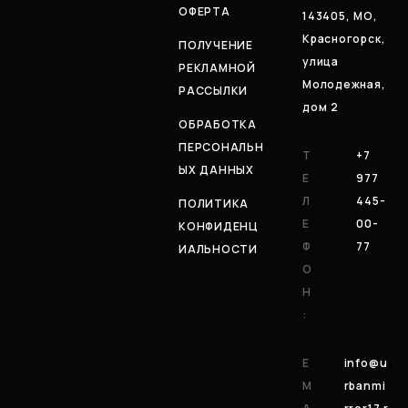
ОФЕРТА
143405, МО,
Красногорск,
ПОЛУЧЕНИЕ
улица
РЕКЛАМНОЙ
Молодежная,
РАССЫЛКИ
дом 2
ОБРАБОТКА
ПЕРСОНАЛЬН
Т
+7
ЫХ ДАННЫХ
Е
977
Л
445-
ПОЛИТИКА
Е
00-
КОНФИДЕНЦ
Ф
77
ИАЛЬНОСТИ
О
Н
:
E
info@u
M
rbanmi