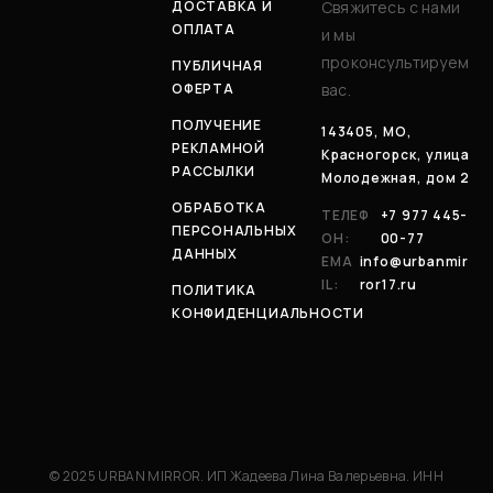
ДОСТАВКА И
Свяжитесь с нами
ОПЛАТА
и мы
проконсультируем
ПУБЛИЧНАЯ
ОФЕРТА
вас.
ПОЛУЧЕНИЕ
143405, МО,
РЕКЛАМНОЙ
Красногорск, улица
РАССЫЛКИ
Молодежная, дом 2
ОБРАБОТКА
ТЕЛЕФ
+7 977 445-
ПЕРСОНАЛЬНЫХ
ОН:
00-77
ДАННЫХ
EMA
info@urbanmir
IL:
ror17.ru
ПОЛИТИКА
КОНФИДЕНЦИАЛЬНОСТИ
© 2025 URBAN MIRROR. ИП Жадеева Лина Валерьевна. ИНН